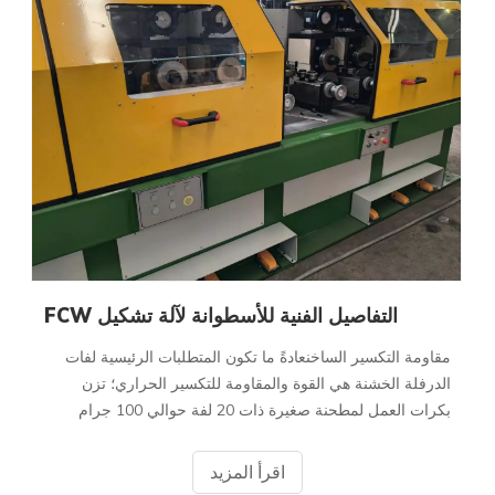
التفاصيل الفنية للأسطوانة لآلة تشكيل FCW
مقاومة التكسير الساخنعادةً ما تكون المتطلبات الرئيسية لفات
الدرفلة الخشنة هي القوة والمقاومة للتكسير الحراري؛ تزن
بكرات العمل لمطحنة صغيرة ذات 20 لفة حوالي 100 جرام
فقط، بينما تزن البكرات الداعمة لمطحنة ذات ألواح عريضة
وسميكة أكثر من 200 طن. عند اختيار المتداول
اقرأ المزيد