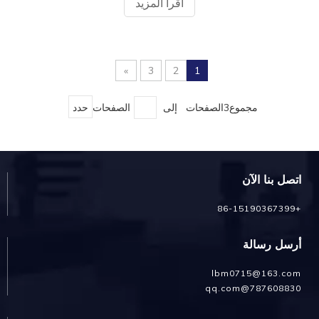
اقرأ المزيد
»
3
2
1
مجموع3الصفحات إلى
الصفحات
حدد
اتصل بنا الآن
+86-15190367399
أرسل رسالة
lbm0715@163.com
787608830@qq.com