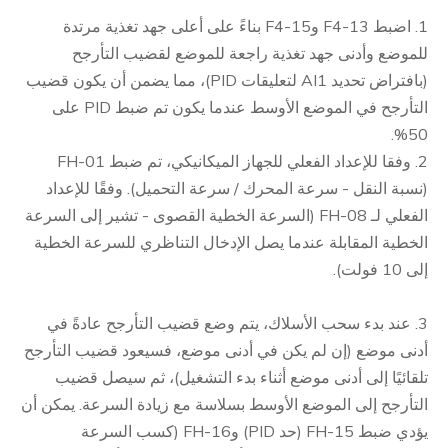
1. اضبط F4-13 وF4-15 بناءً على أعلى جهد تغذية مرتدة
للموضع وأدنى جهد تغذية راجعة للموضع لقضيب التأرجح
(بافتراض تحديد AI1 لتعليقات PID)، مما يضمن أن يكون قضيب
التأرجح في الموضع الأوسط عندما يكون تم ضبط PID على
50%.
2. وفقا للإعداد الفعلي للجهاز الميكانيكي، تم ضبط FH-01
(نسبة النقل - سرعة المحرك / سرعة التحميل). وفقًا للإعداد
الفعلي لـ FH-08 (السرعة الخطية القصوى - تشير إلى السرعة
الخطية المقابلة عندما يصل الإدخال التناظري للسرعة الخطية
إلى 10 فولت).
3. عند بدء سحب الأسلاك، يتم وضع قضيب التأرجح عادةً في
أدنى موضع (إن لم يكن في أدنى موضع، فسيعود قضيب التأرجح
تلقائيًا إلى أدنى موضع أثناء بدء التشغيل)، ثم سيصل قضيب
التأرجح إلى الموضع الأوسط بسلاسة مع زيادة السرعة. يمكن أن
يؤدي ضبط FH-15 (حد PID) وFH-16 (كسب السرعة