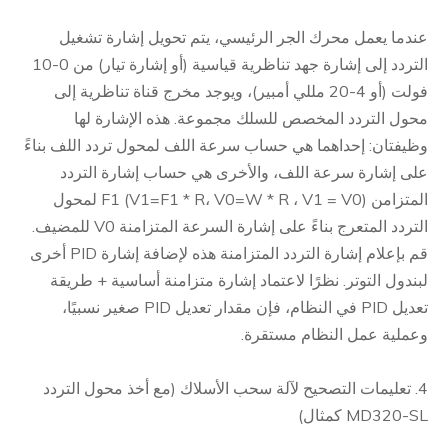
عندما يعمل محرك الجر الرئيسي، يتم تحويل إشارة تشغيل
التردد إلى إشارة جهد تناظرية قياسية (أو إشارة تيار) من 0-10
فولت (أو 4-20 مللي أمبير)، ويوجد مخرج قناة تناظرية إلى
محول التردد المخصص للسلك مجموعة. هذه الإشارة لها
وظيفتان: إحداهما هي حساب سرعة اللف لمحول تردد اللف بناءً
على إشارة سرعة اللف، والأخرى هي حساب إشارة التردد
المتزامن F1 (V1=F1 * R، V0=W * R ، V1 = V0) لمحول
التردد المتعرج بناءً على إشارة السرعة المتزامنة V0 للمضيف.
قم بإعلام إشارة التردد المتزامنة هذه لإضافة إشارة PID أخرى
لبندول التوتر. نظرًا لاعتماد إشارة متزامنة أساسية + طريقة
تعديل PID في النظام، فإن مقدار تعديل PID صغير نسبيًا،
وعملية عمل النظام مستقرة.
4. تعليمات التصحيح لآلة سحب الأسلاك (مع أخذ محول التردد
MD320-SL كمثال)