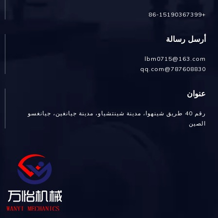
+86-15190367399
أرسل رسالة
lbm0715@163.com
787608830@qq.com
عنوان
رقم 40 طريق شينهوا، مدينة شينتشياو، مدينة جيانغين، جيانغسو
الصين