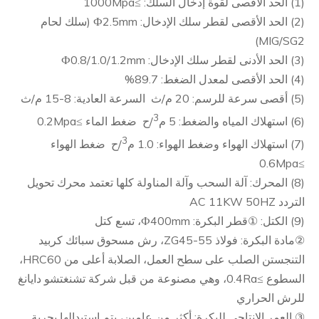
(1) الحد الأقصى لقوة إدخال السلك: ≥1000Mpa
(2) الحد الأقصى لقطر سلك الإدخال: Ф2.5mm (سلك لحام
MIG/SG2)
(3) الحد الأدنى لقطر سلك الإدخال: Ф0.8/1.0/1.2mm
(4) الحد الأقصى لمعدل الضغط: 89.7%
(5) أقصى سرعة للرسم: 20 م/ث السرعة العادية: 8-15 م/ث
3
(6) استهلاك المياه والضغط: 5 م
/ح ضغط الماء ≥0.2Mpa
3
(7) استهلاك الهواء وضغط الهواء: 1.0 م
/ح ضغط الهواء
≥0.6Mpa
(8) المحرك: آلة السحب وآلة المناولة كلها تعتمد محرك تحويل
التردد AC 11KW 50HZ
(9) الكتل: ①قطر البكرة: Ф400mm، تسع كتل
②مادة البكرة: فولاذ ZG45-55، رش مسحوق سبائك كربيد
التنجستن الصلب على سطح العمل، الصلابة أعلى من HRC60،
السطوع ≥0.4Ra، وهي مصنوعة من قبل شركة تشنغتشو دايانغ
للرش الحراري
③ العمر الإنتاجي للبكرة: أكثر من عامين، يتم استبدالها بحرية