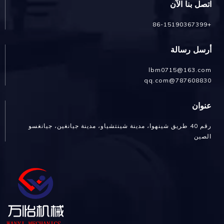
اتصل بنا الآن
+86-15190367399
أرسل رسالة
lbm0715@163.com
787608830@qq.com
عنوان
رقم 40 طريق شينهوا، مدينة شينتشياو، مدينة جيانغين، جيانغسو
الصين