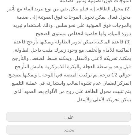
الموجات فوق الصوتية وتأثير الصدمة.
(2) محول الطاقة: إنه فيلم نيكل نقي من نوع تبريد الماء مع تأثير
محول فعال. يمكن تحويل الموجات فوق الصوتية إلى صدمة
بالموجات فوق الصوتية على نحو سلس، وذلك باستخدام تبريد
دورة المياه، ولها خاصية انخفاض مستوى الضجيج.
(3) قاعدة الماكينة: يمكن تدوير الطاولة ويمكنها تأرجح قاعدة
الماكينة للأمام والخلف. مع وجود زنبرك مثبت داخل الطاولة،
يمكنك تحريكه لأعلى ولأسفل، ويمكنه ضبط الضغط، والتأرجح
قبل وبعد بواسطة العجلة والبكرة اللامركزية. هامش التأرجح
حوالي 12 درجة. تم تركيب المنصة في اللوحة L ويمكنها تصحيح
المركز لضمان عدم تشوه القالب واستدارته في عملية التلميع.
يتم تثبيت محول الطاقة على زوج من الألواح بعد العمود الذي
يمكن تحريكه لأعلى ولأسفل.
على:
تحت: