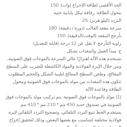
الحد الأقصى لطاقة الإخراج (وات): 150
محول الطاقة: رقاقة نيكل يابانية حثية
التردد (كيلو هرتز): 25
سرعة مقعد القالب (دورة / دقيقة): 180
تأرجح المقعد (الوقت/الدقيقة): 150
زاوية التأرجح: لا تقل عن 12 درجة (قابلة للتعديل)
ج. مبدأ العمل والمعدات تشكل
تستخدم هذه الآلة اهتزازًا عالي السرعة بالموجات فوق الصوتية،
ومن خلال الإبرة الفولاذية والمواد الكاشطة للضرب على السطح
المعالج، وطحن السطح المعالج لتلبية الشكل والحجم المطلوب.
تتكون هذه المعدات من مولد بالموجات فوق الصوتية ومحول
الطاقة وقاعدة الآلة.
(1) مولد بالموجات فوق الصوتية: يتم تركيب مولد بالموجات فوق
الصوتية في صندوق حديد 450 مم * 210 مم * 410 مم.
يستخدم الخط تتبع التردد التلقائي، وتصحيح التردد التلقائي لإبرة
فولاذية مختلفة لتتناسب مع بعضها البعض، وذلك لتحقيق إخراج