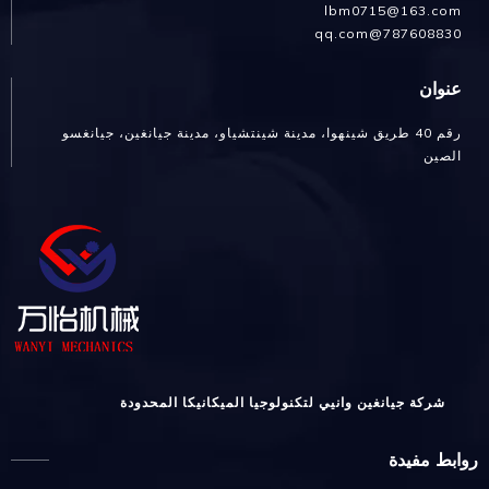
lbm0715@163.com
787608830@qq.com
عنوان
رقم 40 طريق شينهوا، مدينة شينتشياو، مدينة جيانغين، جيانغسو
الصين
شركة جيانغين وانيي لتكنولوجيا الميكانيكا المحدودة
روابط مفيدة