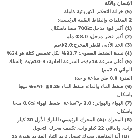
الإنسان والآلة
(5) خزانة التحكم الكهربائية كاملة
2
.
المعلمات والنقاط التقنية الرئيسية:
(1) أكبر قوة مدخل:
≦
700 ميجا باسكال
(2) أكبر قطر مدخل: Ф
.0 ملم
8
(3) الحد الأدنى لقطر المخرج
:
0
Ф2.
مم
(4) نسبة الضغط القصوى:
93.7
% لكل تخفيض كتلة هو 2
4
%
(5) أعلى سرعة 1
4
م/ث، السرعة العادية:
8-10
م/ث (السلك
النهائي 2.
0
مم)
القدرة 0.8
طن ساعة واحدة
(6) ضغط الماء والماء: ضغط الماء 6m³/h
≧
0.25 ميجا
باسكال
(7) الهواء والهوائي: 2.0 م³/ساعة ضغط الهواء
≧
0.6 ميجا
باسكال
(8) المحرك :(
A
) المحرك الرئيسي: البلوك الأول 30 كيلو
وات، والباقي 22 كيلو وات،
تكييف
محرك التحويل
（
B
) آلة المتابعة: محرك تحويل تردد التيار المتردد بقدرة 15