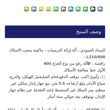
وصف المنتج
السداد العمودي
→
آلة إزالة الترسبات
→
ماكينة سحب الاسلاك
→
LZ10/600
راقصة
→Ø
آلة رفع من نوع الجذع 600
الأول
خط معالجة الأسلاك
(1)
رَأسِيّ
اكتب موقف الدفع
,
لحام الصلب
عمل
الهيكل، والدرج،
سياج الأمان يبلغ ارتفاعه 5.5 متر، مع جهاز إنذار سلكي غير
منظم، يمر السلك غير المنضبط (عند العقدة) عبر نظام جهاز
الإنذار، ويتوقف بعد حوالي ستة أمتار
(2)
YCX08 رسم غير حمضي
-
آلة الصدأ، الهيكل الصلب، إغلاق