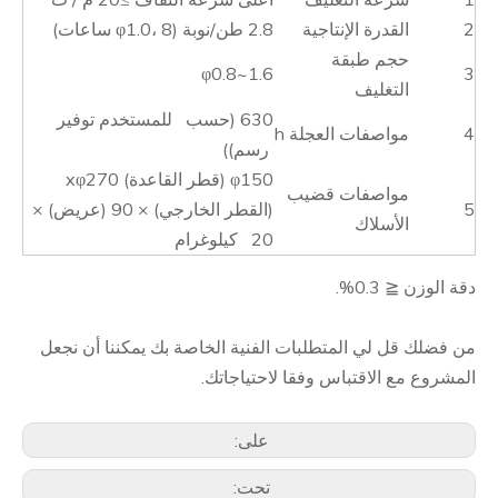
2
القدرة الإنتاجية
2.8 طن/نوبة (φ1.0، 8 ساعات)
حجم طبقة
φ0.8~1.6
3
التغليف
630 (حسب للمستخدم توفير
4
مواصفات العجلة h
رسم))
φ150 (قطر القاعدة) xφ270
مواصفات قضيب
5
(القطر الخارجي) × 90 (عريض) ×
الأسلاك
20 كيلوغرام
دقة الوزن ≦ 0.3%.
من فضلك قل لي المتطلبات الفنية الخاصة بك يمكننا أن نجعل
المشروع مع الاقتباس وفقا لاحتياجاتك.
على:
تحت: