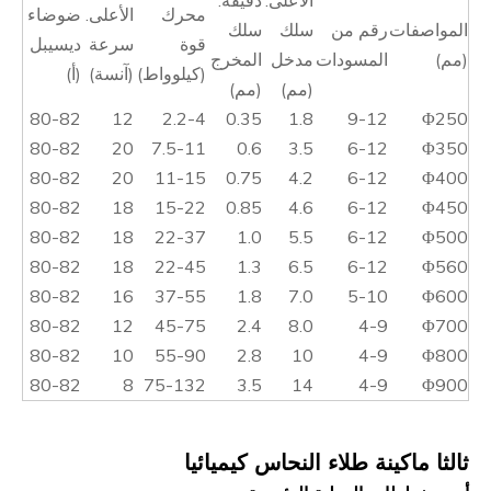
الأعلى.
دقيقة.
محرك
الأعلى.
ضوضاء
المواصفات
رقم من
سلك
سلك
قوة
سرعة
ديسيبل
(مم)
المسودات
مدخل
المخرج
(كيلوواط)
(آنسة)
(أ)
(مم)
(مم)
80-82
12
2.2-4
0.35
1.8
9-12
Φ250
80-82
20
7.5-11
0.6
3.5
6-12
Φ350
80-82
20
11-15
0.75
4.2
6-12
Φ400
80-82
18
15-22
0.85
4.6
6-12
Φ450
80-82
18
22-37
1.0
5.5
6-12
Φ500
80-82
18
22-45
1.3
6.5
6-12
Φ560
80-82
16
37-55
1.8
7.0
5-10
Φ600
80-82
12
45-75
2.4
8.0
4-9
Φ700
80-82
10
55-90
2.8
10
4-9
Φ800
80-82
8
75-132
3.5
14
4-9
Φ900
ثالثا ماكينة طلاء النحاس كيميائيا