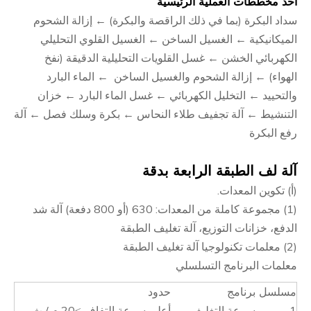
أحد مخططات العملية الرئيسية
سداد البكرة (بما في ذلك الراقصة والبكرة) ← إزالة الشحوم
الميكانيكية ← الغسيل الساخن ← الغسيل القلوي التحليلي
الكهربائي الخشن ← غسل القلويات التحليلية الدقيقة (نفخ
الهواء) ← إزالة الشحوم والغسيل الساخن ← الماء البارد
والتحييد ← التخليل الكهربائي ← غسل الماء البارد ← خزان
التنشيط ← آلة تجفيف طلاء النحاس ← بكرة وسلك فصل ← آلة
رفع البكرة
آلة لف الطبقة الرابعة بدقة
(أ) تكوين المعدات.
(1) مجموعة كاملة من المعدات: 630 (أو 800 دفعة) آلة شد
الدفع، خزانات التوزيع، آلة تغليف الطبقة
(2) معلمات تكنولوجيا آلة تغليف الطبقة
معلمات البرنامج التسلسلي
مسلسل
برنامج
حدود
1
سرعة التغليف
أعلى سرعة التفاف ≥20 م / ث