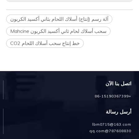
آلة رسم (إنتاج) أسلاك اللحام بثاني أكسيد الكربون
سحب أسلاك لحام ثاني أكسيد الكربون Mahcine
خط إنتاج سحب أسلاك اللحام CO2
اتصل بنا الآن
+86-15190367399
أرسل رسالة
lbm0715@163.com
787608830@qq.com