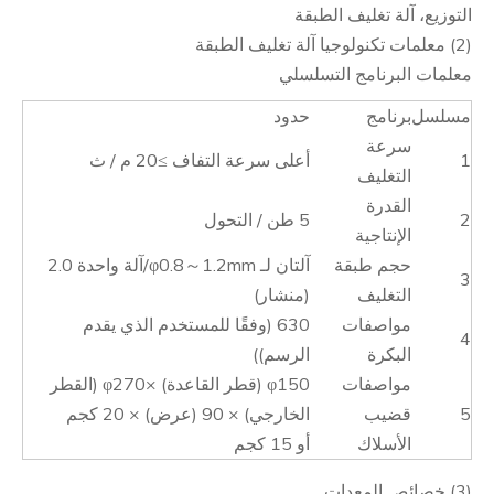
التوزيع، آلة تغليف الطبقة
(2) معلمات تكنولوجيا آلة تغليف الطبقة
معلمات البرنامج التسلسلي
مسلسل
برنامج
حدود
سرعة
1
أعلى سرعة التفاف ≥20 م / ث
التغليف
القدرة
2
5 طن / التحول
الإنتاجية
حجم طبقة
آلتان لـ φ0.8～1.2mm/آلة واحدة 2.0
3
التغليف
(منشار)
مواصفات
630 (وفقًا للمستخدم الذي يقدم
4
البكرة
الرسم))
مواصفات
φ150 (قطر القاعدة) ×φ270 (القطر
5
قضيب
الخارجي) × 90 (عرض) × 20 كجم
الأسلاك
أو 15 كجم
(3) خصائص المعدات