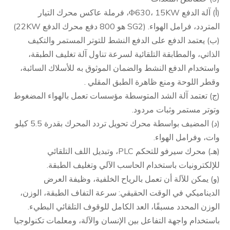
(أ) آلة الدفع Φ630، 15KW، فرملة عاكس محرك التيار
المتردد، فرامل الهواء. (SG2 هو 800 دفع محرك الدفع 22KW)
(ب) يعتمد الدفع على الدفع النشط للتوتر المستمر والتكيف
الذاتي، والمطابقة التلقائية لسرعة تناول آلة تغليف الطبقة،
واستخدام الدفع النشط والضمان الموثوق به للأسلاك السائبة،
وقطر اللوحة ومنع ظاهرة الطبق المقلي .
(ج) تعتمد آلة الشد المتوسطة مؤسسات تعمل بالهواء المضغوط
وتوتر مستمر وثبات مردود.
(د) المضيف بواسطة محرك تحويل تردد المحرك بقدرة 5.5 كيلو
وات، وفرامل الهواء.
(هـ) محرك سيرفو للتحكم PLC، وتبديل اللف التلقائي
للإلكترونيات باستخدام الحاسب الآلي وتغليف الطبقة.
(و) يمكن للآلة أن تعمل بالرياح الخلفية، وظيفة العرض
الديناميكي في الوقت الحقيقي: سرعة التفاف الطبقة، الوزن،
الوزن المحدد مسبقًا، العد الكامل للوقوف التلقائي البطيء.
باستخدام واجهة التفاعل بين الإنسان والآلة، ومعلمات تكنولوجيا