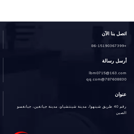
اتصل بنا الآن
+86-15190367399
أرسل رسالة
lbm0715@163.com
787608830@qq.com
عنوان
رقم 40 طريق شينهوا، مدينة شينتشياو، مدينة جيانغين، جيانغسو
الصين