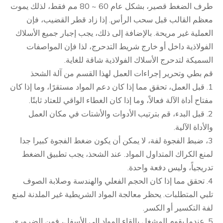
طرف الضغط قصير، بشكل عام 60 ~ 80 مم فقط، لذلك يموت
معظم القالب قبل سحب الرأس. إذا زاد قطر القضيب، فإن
العملية غير مريحة. بالإضافة إلى ذلك، يجب إجبار جميع الأسلاك
الفولاذية داخل أو خارج شريط التدحرج، لذا فإن المواصفات
السميكة لتدحرج الأسلاك الفولاذية شاقة للغاية.
قم بطي وتحرير إجراءات العمل لهذا القسم من آلة الشحذ
1. قبل العمل، تحقق مما إذا كان دعم المواد مستقرًا، وما إذا كان
مفتاح أداة الآلة فعالاً، وما إذا كان الغطاء الواقي للعتاد ثابتًا.
2. قبل البدء، قم بترتيب الأدوات والأشتات في مكان العمل
والأداة الآلية.
3، ضبط الفجوة لفة، لا يمكن أن يكون ضغط الفجوة كبيرا جدا
لمنع الكراك المتداول المواد. عند الشحذ، يجب تطبيق الضغط
تدريجياً، وليس دفعة واحدة.
4. تحقق مما إذا كان الحجم الفعلي والهندسة وصلابة الصوف
تلبي المتطلبات. يحظر معالجة المواد الشريطية غير الملدنة لمنع
لفة التكسير أو الكسر.
5. عندما يقوم المشغل بإلقاء المواد إلى الأسفل، فمن الضروري