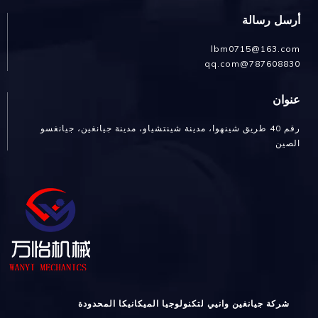
أرسل رسالة
lbm0715@163.com
787608830@qq.com
عنوان
رقم 40 طريق شينهوا، مدينة شينتشياو، مدينة جيانغين، جيانغسو
الصين
شركة جيانغين وانيي لتكنولوجيا الميكانيكا المحدودة