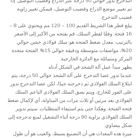
التدحرج تدور حوالي 50 درجة عبر الذراع وقضيب التوصيل. إذا
تم تغيير موضع الذراع وقضيب التوصيل، فيمكن تغيير زاوية
قضيب التدحرج.
يبلغ قطر هذا الشريط القديم 100 ~ 120 مم ويحتوي على 8 ~
16 فتحة. وفقًا لقطر السلك، قم بفتحه من الأكبر إلى الأصغر
بالترتيب. معدل ضغط الفتحة هو: سلك فولاذي خشن حوالي
20%، مواصفات متوسطة ودقيقة حوالي 15%. الفتحة متحدة
المركز ومتماثلة مع الدائرة الخارجية.
يظهر مبدأ عمل آلة الشحذ في الشكل أدناه.
عندما تدور عصا التدحرج على آلة الشحذ حوالي 50 درجة، يتم
ابتلاع السلك الفولاذي ثم دحرجته جيدًا، لكن عصا التدحرج تدور
على الفور للخارج، ويتم بصق السلك الفولاذي الناعم. السلك
الفولاذي بعد مرتين أو ثلاث مرات من المناولة، أي لإكمال ضغط
فتحة الفتحة. وهكذا حتى يتم استيفاء المتطلبات. سيتم تدوير
السلك الفولاذي بزاوية 90 درجة أثناء التشغيل لمنع تدحرجه إلى
شكل بيضاوي.
ميزة هذه المعدات هي أن التصنيع بسيط، والعيب هو أن طول