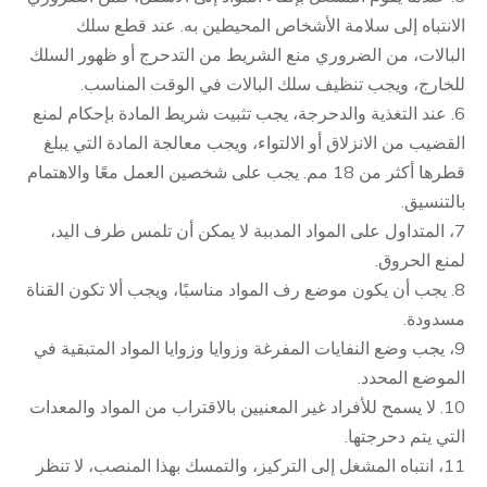
الانتباه إلى سلامة الأشخاص المحيطين به. عند قطع سلك
البالات، من الضروري منع الشريط من التدحرج أو ظهور السلك
للخارج، ويجب تنظيف سلك البالات في الوقت المناسب.
6. عند التغذية والدحرجة، يجب تثبيت شريط المادة بإحكام لمنع
القضيب من الانزلاق أو الالتواء، ويجب معالجة المادة التي يبلغ
قطرها أكثر من 18 مم. يجب على شخصين العمل معًا والاهتمام
بالتنسيق.
7، المتداول على المواد المدببة لا يمكن أن تلمس طرف اليد،
لمنع الحروق.
8. يجب أن يكون موضع رف المواد مناسبًا، ويجب ألا تكون القناة
مسدودة.
9، يجب وضع النفايات المفرغة وزوايا وزوايا المواد المتبقية في
الموضع المحدد.
10. لا يسمح للأفراد غير المعنيين بالاقتراب من المواد والمعدات
التي يتم دحرجتها.
11، انتباه المشغل إلى التركيز، والتمسك بهذا المنصب، لا تنظر