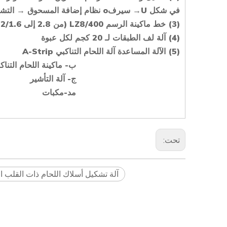
في
شكل U
→ سيرف
o
نظام إضافة المسحوق → التشك
(3) خط ماكينة الرسم LZ8/400 (من 2.8 إلى 1.2/1.6 مم) + ماكينة تلميع + ماكينة رفع
(4) آلة لف الطبقات لـ 20 كجم لكل عبوة
(5) الآلة المساعدة آلة اللحام التناكبي A-Strip
ب- ماكينة اللحام التناكب
ج- آلة التأشير
مد-مكبات
تحت:
آلة تشكيل أسلاك اللحام ذات القلب ا