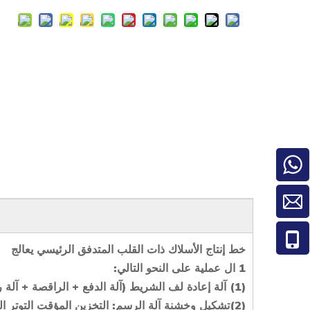
+86-15190367399
787608830@qq.com
+86-15190367399
خط إنتاج الأسلاك ذات القلب المتدفق الرئيسي
يعالج
1
ال
عملية
على النحو التالي:
(1) آلة إعادة لف الشريط (آلة الدفع + الراقصة + آلة رفع الشريط)
(2)
تشكيل وخشنة
آلة الرسم:
التخزين المؤقت
التوتر ا