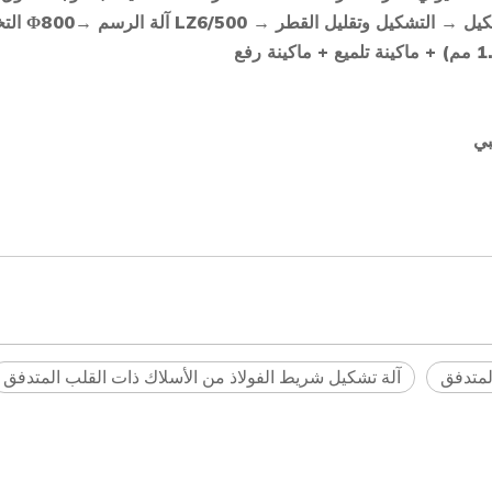
يل → التشكيل وتقليل القطر →
LZ6/500
آلة الرسم
→
800
Φ
الت
ي
لمتدفق
آلة تشكيل شريط الفولاذ من الأسلاك ذات القلب المتدفق