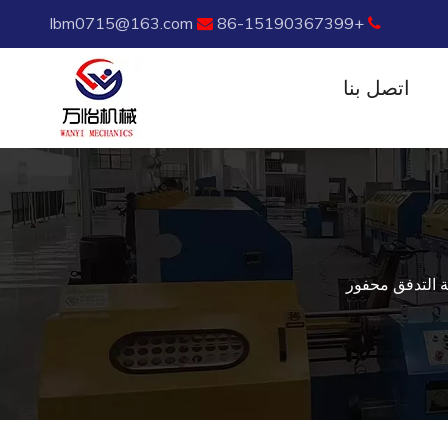
lbm0715@163.com
+86-15190367399


اتصل بنا
ة التدفق محفور