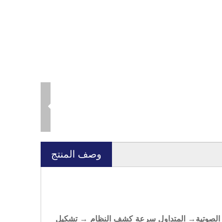
وصف المنتج
الصوتية
→ المتداول
سرعة
كشف
النظام → تشكيل