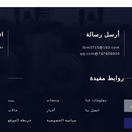
أرسل رسالة
ات
+86-15190367399
lbm0715@163.com
787608830@qq.com
روابط مفيدة
معلومات عنا
منتجات
بيت
اتصل بنا
أخبار
حالات
سياسة الخصوصية
خريطة الموقع